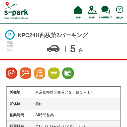
NPC24H西荻第2パーキング
満空
5
情報
なし
台
所在地
東京都杉並区西荻北２丁目３－１７
定休日
無休
営業時間
24時間営業
利用料金
全日 00:00～24:00 20分 330円