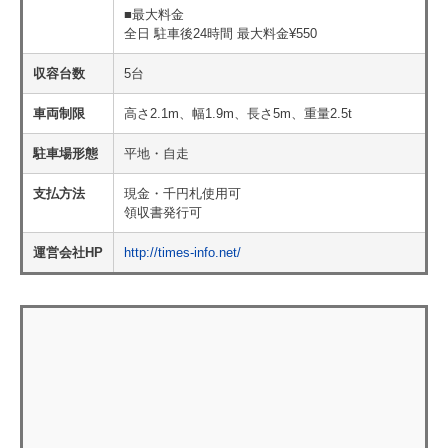
■最大料金
全日 駐車後24時間 最大料金¥550
収容台数
5台
車両制限
高さ2.1m、幅1.9m、長さ5m、重量2.5t
駐車場形態
平地・自走
支払方法
現金・千円札使用可
領収書発行可
運営会社HP
http://times-info.net/