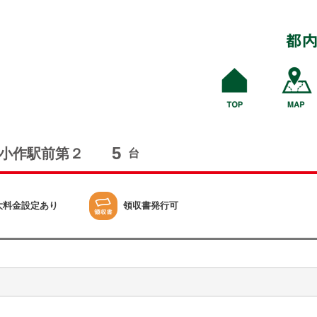
5
小作駅前第２
台
大料金設定あり
領収書発行可