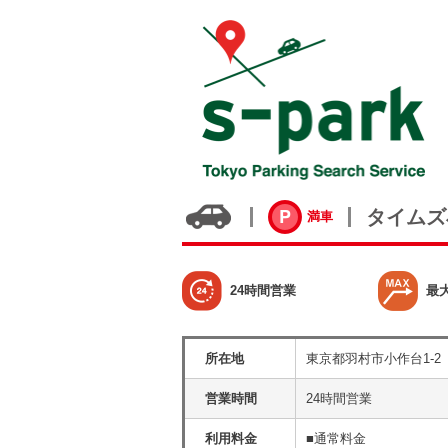
タイムズ
満車
24時間営業
最
所在地
東京都羽村市小作台1-2
営業時間
24時間営業
利用料金
■通常料金