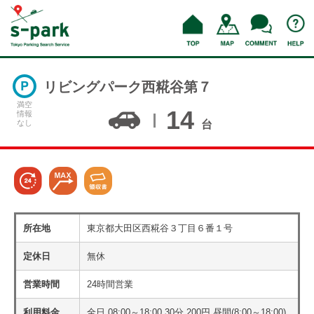
リビングパーク西糀谷第７
満空
14
情報
なし
台
所在地
東京都大田区西糀谷３丁目６番１号
定休日
無休
営業時間
24時間営業
利用料金
全日 08:00～18:00 30分 200円 昼間(8:00～18:00)