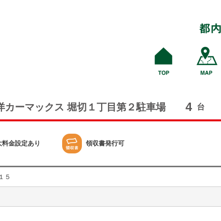
4
洋カーマックス 堀切１丁目第２駐車場
台
大料金設定あり
領収書発行可
１５