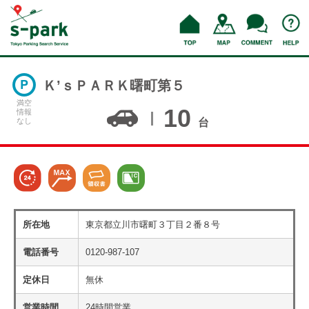
Ｋ’ｓＰＡＲＫ曙町第５
満空
10
情報
なし
台
所在地
東京都立川市曙町３丁目２番８号
電話番号
0120-987-107
定休日
無休
営業時間
24時間営業