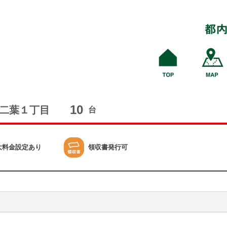
10
二葉１丁目
台
大料金設定あり
領収書発行可