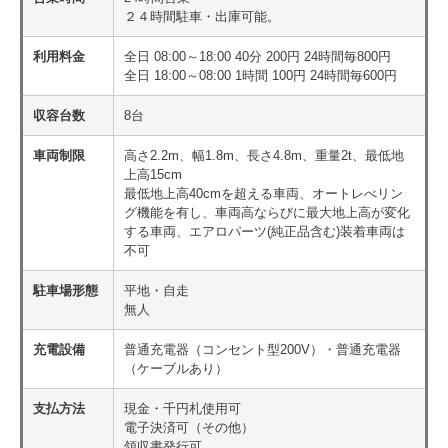
２４時間駐車・出庫可能。
利用料金
全日 08:00～18:00 40分 200円 24時間毎800円
全日 18:00～08:00 1時間 100円 24時間毎600円
収容台数
8台
車両制限
高さ2.2m、幅1.8m、長さ4.8m、重量2t、最低地
上高15cm
最低地上高40cmを超える車両、オートレべリン
グ機能を有し、車両高ならびに最大地上高が変化
する車両、エアロパーツ(純正品含む)装着車両は
不可
駐車場形態
平地・自走
無人
充電設備
普通充電器（コンセント型200V）・普通充電器
（ケーブルあり）
支払方法
現金・千円札使用可
電子決済可（その他）
領収書発行可