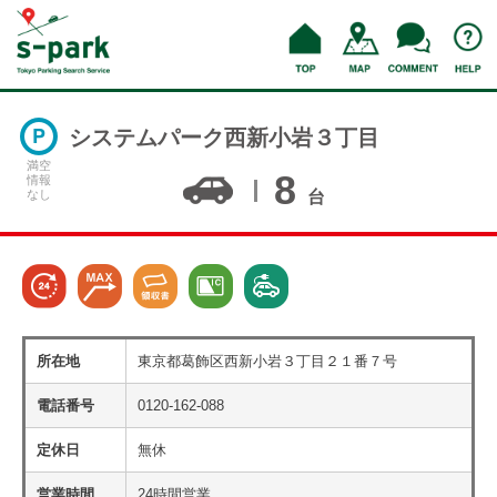
システムパーク西新小岩３丁目
満空
8
情報
なし
台
所在地
東京都葛飾区西新小岩３丁目２１番７号
電話番号
0120-162-088
定休日
無休
営業時間
24時間営業