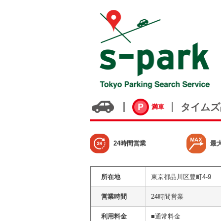
タイムズ
満車
24時間営業
最
所在地
東京都品川区豊町4-9
営業時間
24時間営業
利用料金
■通常料金