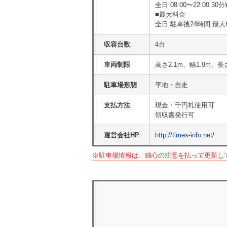
全日 08:00〜22:00 30分¥
■最大料金
全日 駐車後24時間 最大料
収容台数
4台
車両制限
高さ2.1m、幅1.9m、長
駐車場形態
平地・自走
支払方法
現金・千円札使用可
領収書発行可
運営会社HP
http://times-info.net/
※駐車場情報は、細心の注意を払って更新し