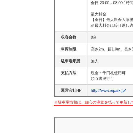
全日 20:00～08:00 
最大料金
【全日】最大料金入庫後2
※最大料金は繰り返し
収容台数
8台
車両制限
高さ2m、幅1.9m、長さ
駐車場形態
無人
支払方法
現金・千円札使用可
領収書発行可
運営会社HP
http://www.repark.jp/
※駐車場情報は、細心の注意を払って更新し