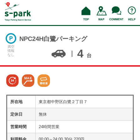
NPC24H白鷺パーキング
満空
4
情報
なし
台
所在地
東京都中野区白鷺２丁目７
定休日
無休
営業時間
24時間営業
利用料金
00:00～24:00 30分 220円