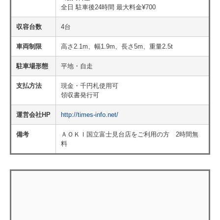
全日 駐車後24時間 最大料金¥700
収容台数
4台
車両制限
高さ2.1m、幅1.9m、長さ5m、重量2.5t
駐車場形態
平地・自走
支払方法
現金・千円札使用可
領収書発行可
運営会社HP
http://times-info.net/
備考
ＡＯＫＩ国立富士見台店をご利用の方 2時間無
料