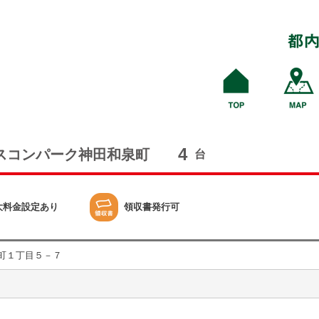
4
スコンパーク神田和泉町
台
大料金設定あり
領収書発行可
町１丁目５－７