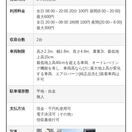
利用料金
全日 08:00～20:00 20分 100円 昼間(8:00～20:00)
最大600円
全日 20:00～08:00 1時間 100円 夜間(20:00～8:00)
最大300円
収容台数
2台
車両制限
高さ2.2m、幅1.8m、長さ4.8m、重量2t、最低地
上高15cm
最低地上高40cmを超える車両、オートレべリン
グ機能を有し、車両高ならびに最大地上高が変化
する車両、エアロパーツ(純正品含む)装着車両は
不可
駐車場形態
平地・自走
無人
支払方法
現金・千円札使用可
電子決済可（その他）
領収書発行可
写真