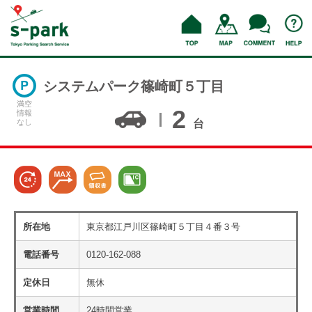
システムパーク篠崎町５丁目
満空
2
情報
なし
台
所在地
東京都江戸川区篠崎町５丁目４番３号
電話番号
0120-162-088
定休日
無休
営業時間
24時間営業