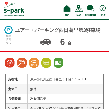
ユアー・パーキング西日暮里第3駐車場
満空
6
情報
なし
台
所在地
東京都荒川区西日暮里５丁目１１－１１
定休日
無休
営業時間
24時間営業
利用料金
全日 08:00～22:00 15分 200円 昼間最大(08時～22