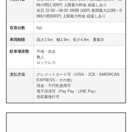
時の間)1,300円 上限最大料金 繰返しあり
全日 22:00～08:00 1時間 100円 夜間最大(22時～0
8時の間)500円 上限最大料金 繰返しあり
収容台数
6台
車両制限
高さ2.5m、幅1.9m、長さ4.8m、重量2t
駐車場形態
平地・自走
無人
ロックレス
支払方法
クレジットカード可（VISA・JCB・AMERICAN
EXPRESS・その他）
現金・千円札使用可
電子決済可（Pay Pay・LINE Pay）
領収書発行可