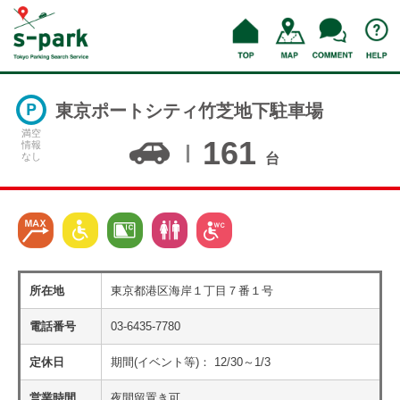
東京ポートシティ竹芝地下駐車場
満空
161
情報
なし
台
所在地
東京都港区海岸１丁目７番１号
電話番号
03-6435-7780
定休日
期間(イベント等)： 12/30～1/3
営業時間
夜間留置き可