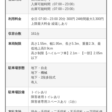
入庫可能時間（07:00～23:00）
出庫可能時間（07:00～23:00）
利用料金
全日 07:00～23:00 20分 300円 24時間最大3,300円
上限最大料金 繰返しあり
収容台数
161台
車両制限
高さ1.55m、幅1.95m、長さ5.3m、重量2.3t、最
低地上高0.9cm
高さ制限【ハイルーフ車】2.1m・【一部】2.05m
以下
駐車場形態
地下・自走
地下・機械
地下・2段多段式
有人
駐車場設備
トイレあり
障害者用トイレあり
障害者専用スペースあり（1台）
支払方法
現金・千円札・二千円札・五千円札・一万円札使