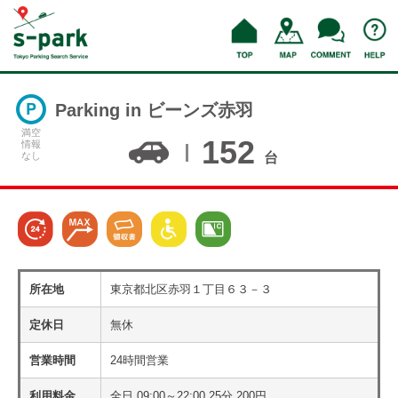
Parking in ビーンズ赤羽
満空
152
情報
なし
台
所在地
東京都北区赤羽１丁目６３－３
定休日
無休
営業時間
24時間営業
利用料金
全日 09:00～22:00 25分 200円