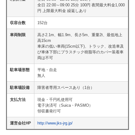
全日 22:00～09:00 25分 100円 夜間最大料金1,000
円 上限最大料金 繰返しあり
収容台数
152台
車両制限
高さ2.1m、幅1.9m、長さ5m、重量2t、最低地上
高15cm
車床の低い車両(15cm以下)、トラック、改造車及
び車体下部にプラスチック樹脂等のカバー装着車
両は不可
駐車場形態
平地・自走
無人
駐車場設備
障害者専用スペースあり（1台）
支払方法
現金・千円札使用可
電子決済可（Suica・PASMO）
領収書発行可
運営会社HP
http://www.jks-jrg.jp/