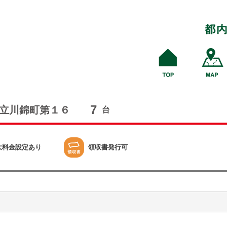
7
立川錦町第１６
台
大料金設定あり
領収書発行可