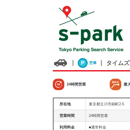
タイムズ
空車
24時間営業
最
所在地
東京都立川市錦町2-5
営業時間
24時間営業
利用料金
■通常料金