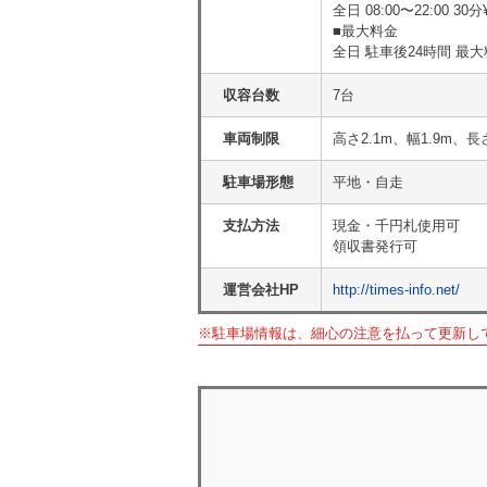
全日 08:00〜22:00 30分¥
■最大料金
全日 駐車後24時間 最大料
収容台数
7台
車両制限
高さ2.1m、幅1.9m、長
駐車場形態
平地・自走
支払方法
現金・千円札使用可
領収書発行可
運営会社HP
http://times-info.net/
※駐車場情報は、細心の注意を払って更新し