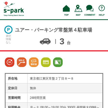
ユアー・パーキング常盤第４駐車場
満空
3
情報
なし
台
所在地
東京都江東区常盤２丁目８ー８
定休日
無休
営業時間
24時間営業
利用料金
月～土 08:00～19:00 20分 300円 昼間最大(08時～