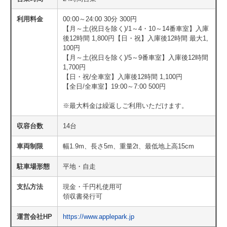
利用料金
00:00～24:00 30分 300円
【月～土(祝日を除く)/1～4・10～14番車室】入庫
後12時間 1,800円【日・祝】入庫後12時間 最大1,
100円
【月～土(祝日を除く)/5～9番車室】入庫後12時間
1,700円
【日・祝/全車室】入庫後12時間 1,100円
【全日/全車室】19:00～7:00 500円
※最大料金は繰返しご利用いただけます。
収容台数
14台
車両制限
幅1.9m、長さ5m、重量2t、最低地上高15cm
駐車場形態
平地・自走
支払方法
現金・千円札使用可
領収書発行可
運営会社HP
https://www.applepark.jp