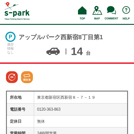
アップルパーク西新宿8丁目第1
満空
14
情報
なし
台
所在地
東京都新宿区西新宿８－７－１９
電話番号
0120-363-863
定休日
無休
営業時間
24時間営業