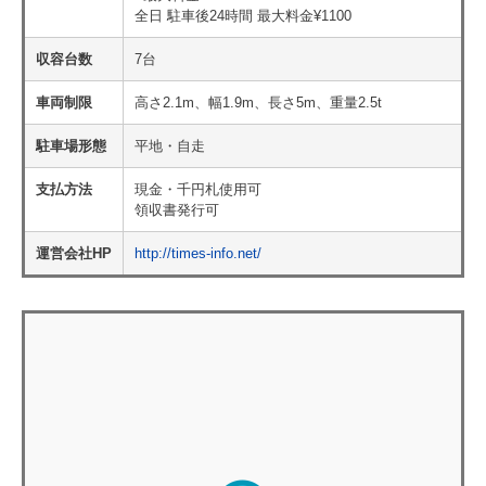
全日 駐車後24時間 最大料金¥1100
収容台数
7台
車両制限
高さ2.1m、幅1.9m、長さ5m、重量2.5t
駐車場形態
平地・自走
支払方法
現金・千円札使用可
領収書発行可
運営会社HP
http://times-info.net/