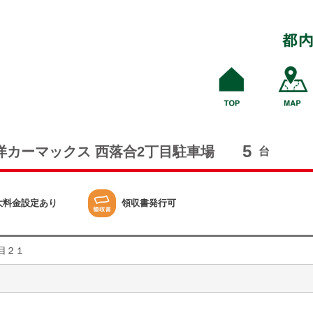
5
洋カーマックス 西落合2丁目駐車場
台
大料金設定あり
領収書発行可
目２１