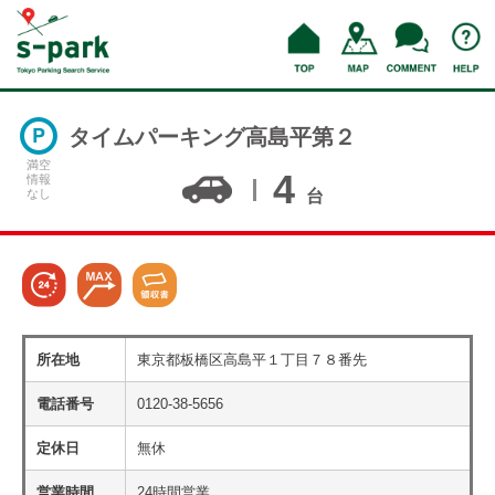
タイムパーキング高島平第２
満空
4
情報
なし
台
所在地
東京都板橋区高島平１丁目７８番先
電話番号
0120-38-5656
定休日
無休
営業時間
24時間営業