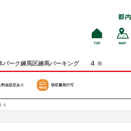
4
本パーク練馬区練馬パーキング
台
大料金設定あり
領収書発行可
１５