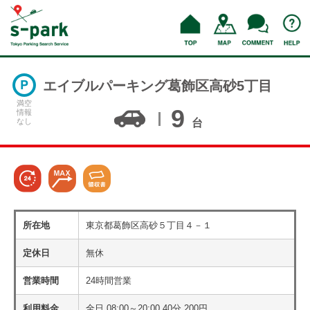
エイブルパーキング葛飾区高砂5丁目
満空
9
情報
なし
台
所在地
東京都葛飾区高砂５丁目４－１
定休日
無休
営業時間
24時間営業
利用料金
全日 08:00～20:00 40分 200円