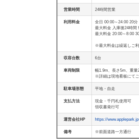
営業時間
24時間営業
利用料金
全日 00:00～24:00 20分
最大料金 入庫後24時間 
最大料金 20:00～8:00 3
※最大料金は繰返しご
収容台数
6台
車両制限
幅1.9m、長さ5m、重量
※詳細は現地看板にて
駐車場形態
平地・自走
支払方法
現金・千円札使用可
領収書発行可
運営会社HP
https://www.applepark.jp
備考
※前面道路一方通行