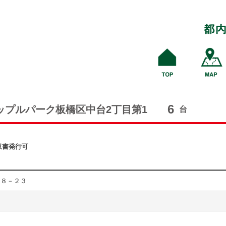
6
ップルパーク板橋区中台2丁目第1
台
収書発行可
３８－２３