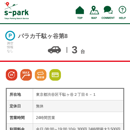
パラカ千駄ヶ谷第8
満空
3
情報
なし
台
所在地
東京都渋谷区千駄ヶ谷２丁目６－１
定休日
無休
営業時間
24時間営業
利用料金
全日 08:00～19:00 10分 300円 24時間最大3,500円