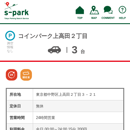
コインパーク上高田２丁目
満空
3
情報
なし
台
所在地
東京都中野区上高田２丁目３－２１
定休日
無休
営業時間
24時間営業
利用料金
全日 00:00～24:00 15分 200円