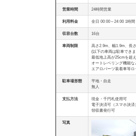
営業時間
24時間営業
利用料金
全日 00:00～24:00 1時間
収容台数
16台
車両制限
高さ2.9m、幅1.9m、長
(以下の車両は駐車できま
最低地上高が25cmを
オートレベリング機能な
エアロパーツ装着車等ロ
駐車場形態
平地・自走
無人
支払方法
現金・千円札使用可
電子決済可（スマホ決済
領収書発行可
写真