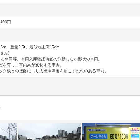
 100円
さ5m、重量2.5t、最低地上高15cm
せん)
超える車両等、車両入庫確認装置の作動しない形状の車両。
どを有し、車両高が変化する車両。
ック板との接触により入出庫障害を起こす恐れのある車両。
）