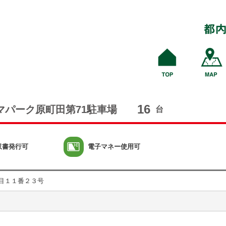
16
マパーク原町田第71駐車場
台
収書発行可
電子マネー使用可
目１１番２３号