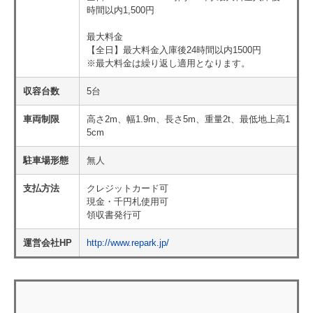
時間以内1,500円
最大料金
【全日】最大料金入庫後24時間以内1500円
※最大料金は繰り返し適用となります。
収容台数
5台
車両制限
高さ2m、幅1.9m、長さ5m、重量2t、最低地上高1
5cm
駐車場形態
無人
支払方法
クレジットカード可
現金・千円札使用可
領収書発行可
運営会社HP
http://www.repark.jp/