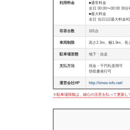
利用料金
■通常料金
全日 00:00〜00:00 30分
■最大料金
全日 当日1日最大料金¥26
収容台数
101台
車両制限
高さ2.3m、幅1.9m、長
駐車場形態
地下・自走
支払方法
現金・千円札使用可
領収書発行可
運営会社HP
http://times-info.net/
※駐車場情報は、細心の注意を払って更新し