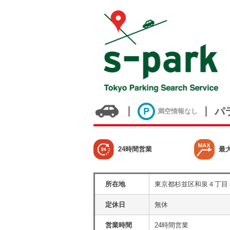
パ
満空情報なし
24時間営業
最
所在地
東京都杉並区和泉４丁目
定休日
無休
営業時間
24時間営業