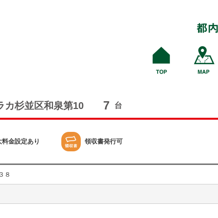
7
ラカ杉並区和泉第10
台
大料金設定あり
領収書発行可
３８