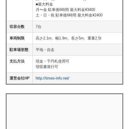
■最大料金
月〜金 駐車後6時間 最大料金¥3400
土・日・祝 駐車後6時間 最大料金¥2400
収容台数
7台
車両制限
高さ2.1m、幅1.9m、長さ5m、重量2.5t
駐車場形態
平地・自走
支払方法
現金・千円札使用可
領収書発行可
運営会社HP
http://times-info.net/