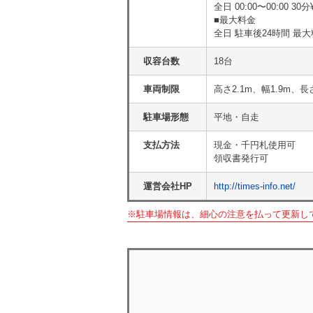
全日 00:00〜00:00 30分
■最大料金
全日 駐車後24時間 最大
収容台数
18台
車両制限
高さ2.1m、幅1.9m、長
駐車場形態
平地・自走
支払方法
現金・千円札使用可
領収書発行可
運営会社HP
http://times-info.net/
※駐車場情報は、細心の注意を払って更新し