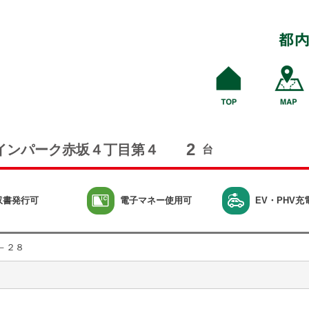
2
インパーク赤坂４丁目第４
台
収書発行可
電子マネー使用可
EV・PHV充
－２８