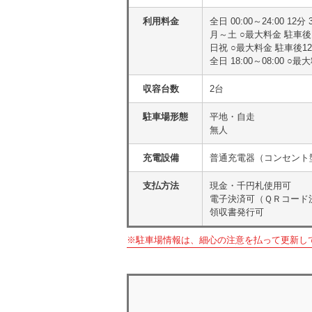
利用料金
全日 00:00～24:00 12分 
月～土 ○最大料金 駐車後1
日祝 ○最大料金 駐車後12
全日 18:00～08:00 ○最
収容台数
2台
駐車場形態
平地・自走
無人
充電設備
普通充電器（コンセント型
支払方法
現金・千円札使用可
電子決済可（ＱＲコード決済（Pa
領収書発行可
※駐車場情報は、細心の注意を払って更新し