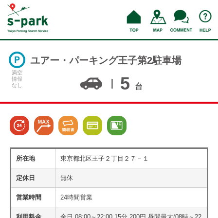
ユアー・パーキング王子第2駐車場
満空
5
情報
なし
台
所在地
東京都北区王子２丁目２７－１
定休日
無休
営業時間
24時間営業
利用料金
全日 08:00～22:00 15分 200円 昼間最大(08時～22