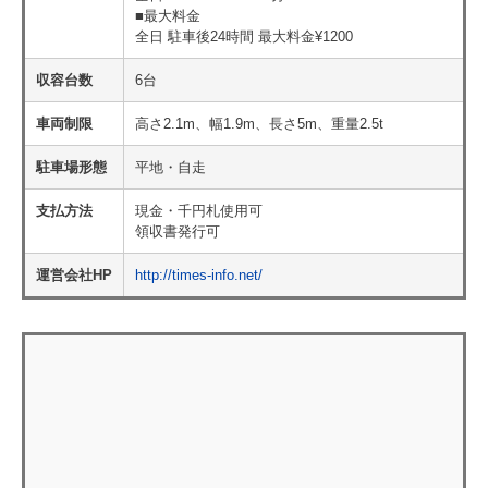
■最大料金
全日 駐車後24時間 最大料金¥1200
収容台数
6台
車両制限
高さ2.1m、幅1.9m、長さ5m、重量2.5t
駐車場形態
平地・自走
支払方法
現金・千円札使用可
領収書発行可
運営会社HP
http://times-info.net/