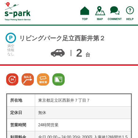
リビングパーク足立西新井第２
満空
2
情報
なし
台
所在地
東京都足立区西新井７丁目７
定休日
無休
営業時間
24時間営業
利用料金
全日 00:00～24:00 20分 200円 入庫後12時間迄1,5