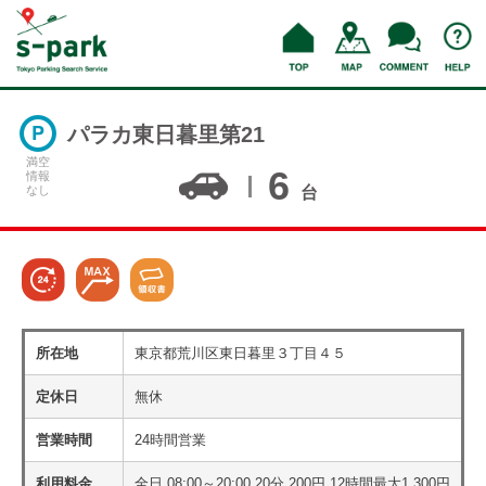
パラカ東日暮里第21
満空
6
情報
なし
台
所在地
東京都荒川区東日暮里３丁目４５
定休日
無休
営業時間
24時間営業
利用料金
全日 08:00～20:00 20分 200円 12時間最大1,300円