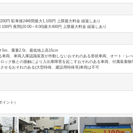
30分 200円 駐車後24時間最大1,100円 上限最大料金 繰返しあり
時間 100円 夜間(20:00～8:00)最大400円 上限最大料金 繰返しあり
さ5m、重量2.5t、最低地上高15cm
える車両、車両入庫認識装置が作動しないおそれのある形状車両、オート・レ
、ロック板との接触により入出庫障害を起こすおそれのある車両、付属装着物
させるおそれのある(大型特殊、建設用特殊等)車両は不可
dポイント）