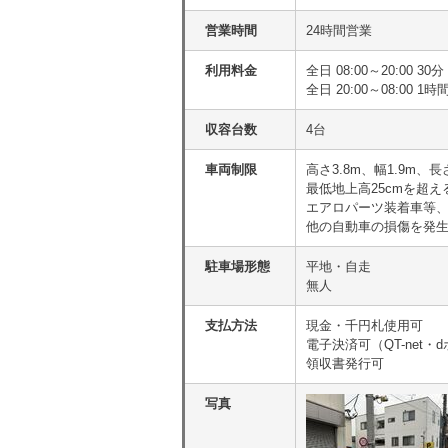
営業時間
24時間営業
利用料金
全日 08:00～20:00 
全日 20:00～08:00 1
収容台数
4台
車両制限
高さ3.8m、幅1.9m、長
最低地上高25cmを超
エアロパーツ装着車等
他の自動車の損傷を発生
駐車場形態
平地・自走
無人
支払方法
現金・千円札使用可
電子決済可（QT-net・
領収書発行可
写真