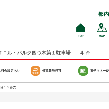
4
ＴＴル・パルク四つ木第１駐車場
台
大料金設定あり
領収書発行可
電子マネー使
丁目１５番先