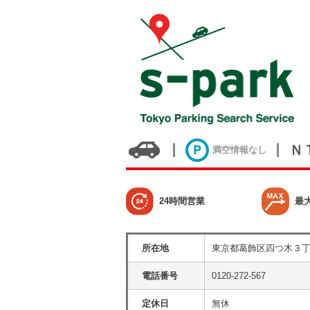
Ｎ
満空情報なし
24時間営業
最
所在地
東京都葛飾区四つ木３
電話番号
0120-272-567
定休日
無休