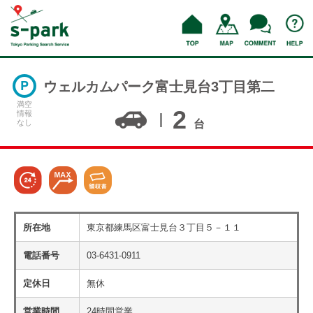
ウェルカムパーク富士見台3丁目第二
満空
2
情報
なし
台
所在地
東京都練馬区富士見台３丁目５－１１
電話番号
03-6431-0911
定休日
無休
営業時間
24時間営業