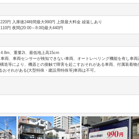
1時間 220円 入庫後24時間最大990円 上限最大料金 繰返しあり
 110円 夜間(20:00～8:00)最大440円
さ4.8m、重量2t、最低地上高15cm
える車両、車両センサーが検知できない車両、オートレべリング機能を有し車両
や構造等により、機器との接触で障害を起こすおそれがある車両、付属装着物
るおそれがある(大型特殊・建設用特殊等)車両は不可。