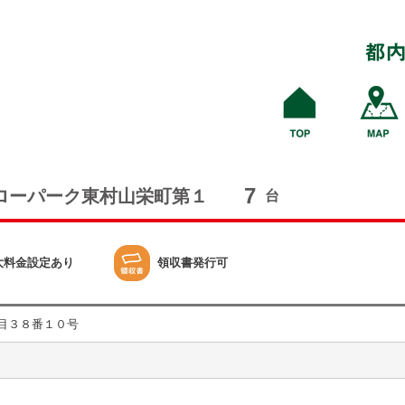
7
ローパーク東村山栄町第１
台
大料金設定あり
領収書発行可
目３８番１０号