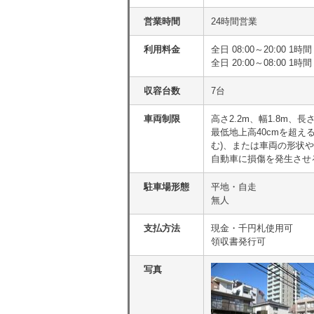
営業時間
24時間営業
利用料金
全日 08:00～20:00 
全日 20:00～08:00 1時間
収容台数
7台
車両制限
高さ2.2m、幅1.8m、長
最低地上高40cmを超
む)、または車両の形状
自動車に損傷を発生させ
駐車場形態
平地・自走
無人
支払方法
現金・千円札使用可
領収書発行可
写真