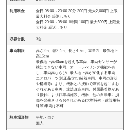
利用料金
全日 08:00～20:00 20分 200円 最大2,000円 上限
最大料金 繰返しあり
全日 20:00～08:00 1時間 100円 最大500円 上限最
大料金 繰返しあり
収容台数
3台
車両制限
高さ2m、幅2.4m、長さ4.7m、重量2t、最低地上
高15cm
最低地上高40cmを超える車両、車両センサーが
検知できない車両、オートレべリング機能を有
し、車両高ならびに最大地上高が変化する車両、
エアロパーツ(純正品含む)装着車両、車両の形状
や構造等により、機器との接触で障害を起こすお
それがある車両、違法改造車両、付属装着物があ
り接触により駐車場施設、機器、他の自動車に損
傷を発生させるおそれがある(大型特殊・建設用特
殊等)車両は不可
駐車場形態
平地・自走
無人