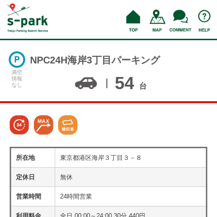
NPC24H海岸3丁目パーキング
満空
54
情報
なし
台
所在地
東京都港区海岸３丁目３－８
定休日
無休
営業時間
24時間営業
利用料金
全日 00:00～24:00 30分 440円