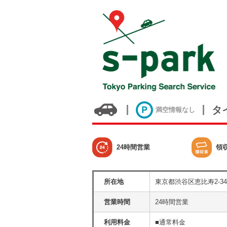
タ
満空情報なし
24時間営業
領
所在地
東京都渋谷区恵比寿2-34
営業時間
24時間営業
利用料金
■通常料金