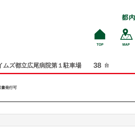
38
イムズ都立広尾病院第１駐車場
台
収書発行可