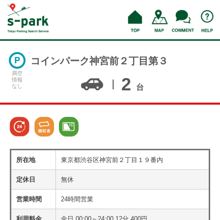
コインパーク神宮前２丁目第３
満空
2
情報
なし
台
所在地
東京都渋谷区神宮前２丁目１９番内
定休日
無休
営業時間
24時間営業
利用料金
全日 00:00～24:00 12分 400円