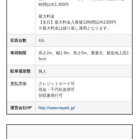
時間以内1,300円
最大料金
【全日】最大料金入庫後12時間以内1300円
※最大料金は繰り返し適用となります。
収容台数
4台
車両制限
高さ2m、幅1.9m、長さ5m、重量2t、最低地上高1
5cm
駐車場形態
無人
支払方法
クレジットカード可
現金・千円札使用可
領収書発行可
運営会社HP
http://www.repark.jp/