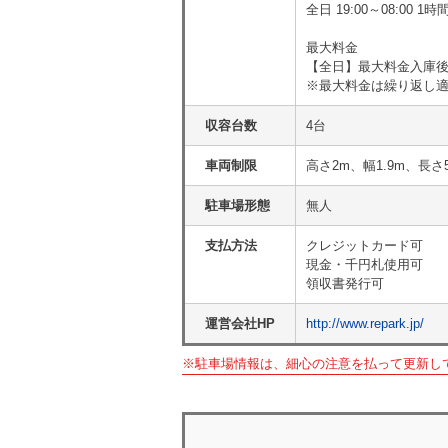
全日 19:00～08:00 
最大料金
【全日】最大料金入庫後6
※最大料金は繰り返し
収容台数
4台
車両制限
高さ2m、幅1.9m、長さ
駐車場形態
無人
支払方法
クレジットカード可
現金・千円札使用可
領収書発行可
運営会社HP
http://www.repark.jp/
※駐車場情報は、細心の注意を払って更新し