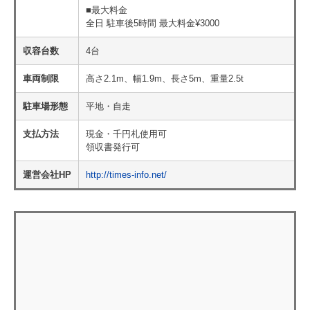
■最大料金
全日 駐車後5時間 最大料金¥3000
収容台数
4台
車両制限
高さ2.1m、幅1.9m、長さ5m、重量2.5t
駐車場形態
平地・自走
支払方法
現金・千円札使用可
領収書発行可
運営会社HP
http://times-info.net/