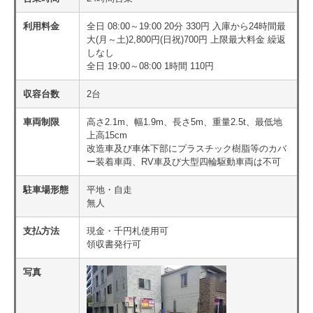
利用料金
全日 08:00～19:00 20分 330円 入庫から24時間最
大(月～土)2,800円(日祝)700円 上限最大料金 繰返
しなし
全日 19:00～08:00 1時間 110円
収容台数
2台
車両制限
高さ2.1m、幅1.9m、長さ5m、重量2.5t、最低地
上高15cm
改造車及び車体下部にプラスチック樹脂等のカバ
ー装着車両、RV車及び大型四輪駆動車両は不可
駐車場形態
平地・自走
無人
支払方法
現金・千円札使用可
領収書発行可
写真